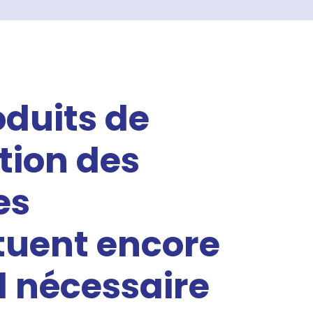
oduits de
tion des
es
tuent encore
 nécessaire