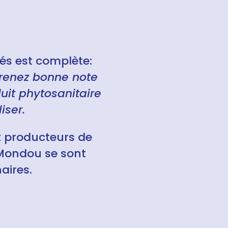
és est complète:
renez bonne note
uit phytosanitaire
iser.
x producteurs de
 Mondou se sont
aires.