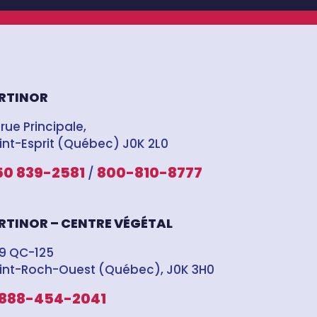
RTINOR
 rue Principale,
int-Esprit (Québec) J0K 2L0
50 839-2581
800-810-8777
/
RTINOR – CENTRE VÉGÉTAL
9 QC-125
int-Roch-Ouest (Québec), J0K 3H0
-888-454-2041