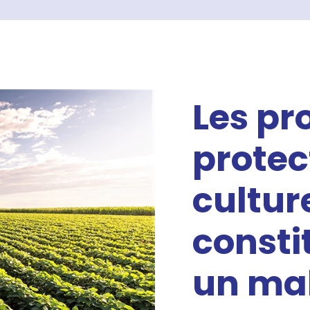
Les pr
protec
cultur
consti
un mal