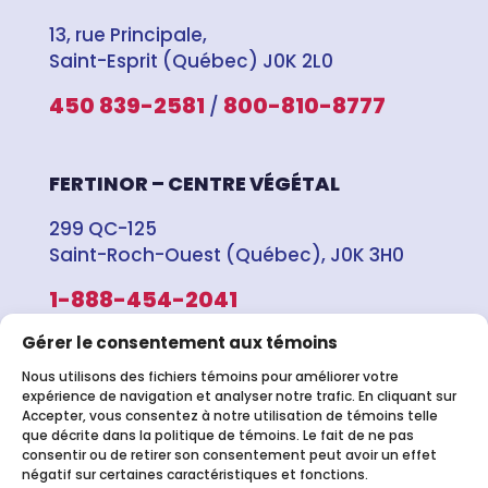
13, rue Principale,
Saint-Esprit (Québec) J0K 2L0
450 839-2581
800-810-8777
/
FERTINOR – CENTRE VÉGÉTAL
299 QC-125
Saint-Roch-Ouest (Québec), J0K 3H0
1-888-454-2041
Gérer le consentement aux témoins
MEUNERIE MONDOU – NORTH
Nous utilisons des fichiers témoins pour améliorer votre
LANCASTER
expérience de navigation et analyser notre trafic. En cliquant sur
Accepter, vous consentez à notre utilisation de témoins telle
que décrite dans la politique de témoins. Le fait de ne pas
21118 Concession 5,
consentir ou de retirer son consentement peut avoir un effet
North Lancaster, Ontario, K0C 1Z0
négatif sur certaines caractéristiques et fonctions.